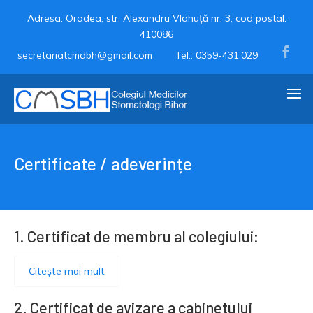
Adresa: Oradea, str. Alexandru Vlahuță nr. 3, cod postal:
410086

secretariatcmdbh@gmail.com
Tel.: 0359-431.029
Certificate / adeverințe
1. Certificat de membru al colegiului:
Citește mai mult
2. Certificat de avizare a cabinetului