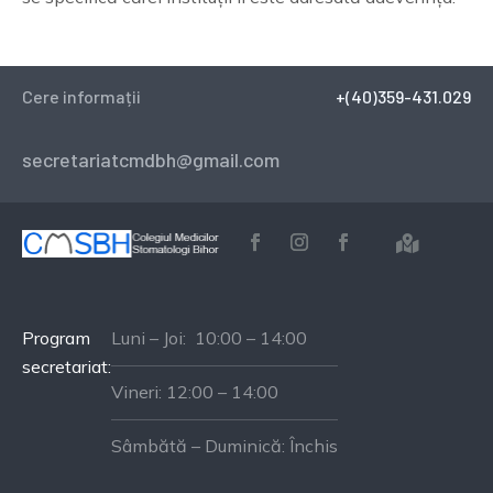
Cere informații
+(40)359-431.029
secretariatcmdbh@gmail.com

Program
Luni – Joi: 10:00 – 14:00
secretariat:
Vineri: 12:00 – 14:00
Sâmbătă – Duminică: Închis